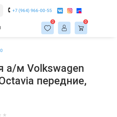
+7 (964) 966-00-55
0
0
Ы
30
 а/м Volkswagen
a Octavia передние,