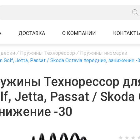
А
ДОСТАВКА
О КОМПАНИИ
КОНТАКТ
двески
/
Пружины Технорессор
/
Пружины иномарки
olf, Jetta, Passat / Skoda Octavia передние, занижение -
ужины Технорессор для
lf, Jetta, Passat / Skod
нижение -30