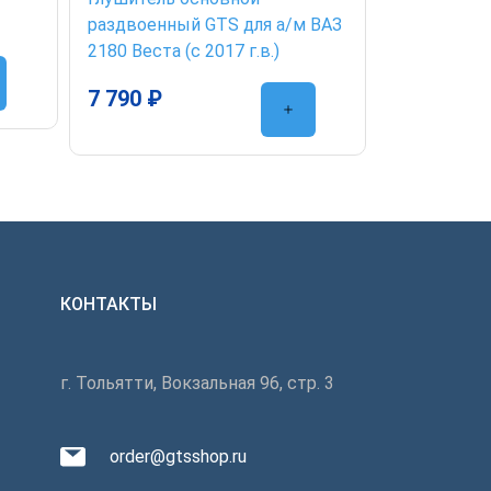
Втулка ста
раздвоенный GTS для а/м ВАЗ
ВАЗ-2123 (
2180 Веста (c 2017 г.в.)
2906040) (м
7 790 ₽
0 ₽
КОНТАКТЫ
г. Тольятти, Вокзальная 96, стр. 3
order@gtsshop.ru