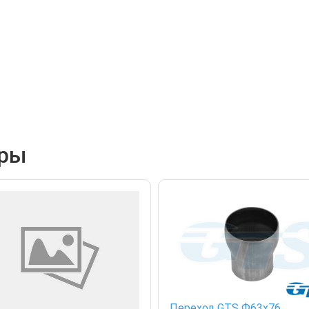
ары
Переход GTS Ф63х76