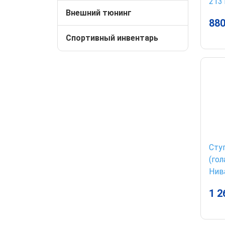
2131
Внешний тюнинг
880
Спортивный инвентарь
Сту
(го
Нив
1 2