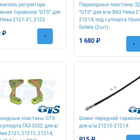
инитель регулятора
Переходные пластины З
ления тормозов "GTS" для
"GTS" для а/м ВАЗ Нива 2
Нива 2121-31, 2123
21214, под суппорта Hyun
Solaris (2шт)
 ₽
1 680 ₽
еходные пластины GTS
Шланг передний тормозн
суппорта ГАЗ 3302 для а/
для а/м 21213-21214
ва 2121, 21213, 21214,
915 ₽