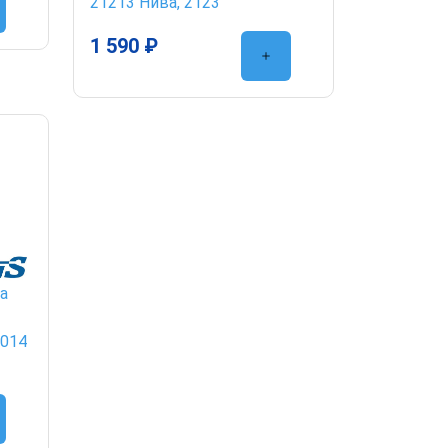
21213 Нива, 2123
1 590 ₽
а
3014