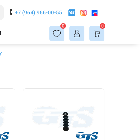
+7 (964) 966-00-55
0
0
Ы
у