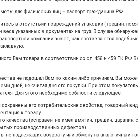
иметь: для физических лиц – паспорт гражданина РФ.
дитесь в отсутствии повреждений упаковки (трещин, пом
 и веса указанных в документах на груз. В случае обнару
транспортной компании знают, как составляются подобные
накладную.
ого Вам товара в соответствии со ст. 458 и 459 ГК РФ 
ачества не подошел Вам по каким-либо причинам, Вы может
 семи дней, не считая дня его покупки. При этом покупат
пателя. Для этого необходимо соблюсти следующее:
 сохранены его потребительские свойства, товарный вид,
ентация к товару.
о качества (исправен, не имел вмятин, трещин, царапин, 
рытых производственных дефектов).
ов, не подлежащих возврату или обмену на аналогичный т