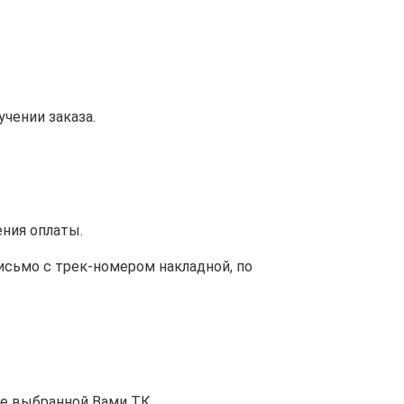
учении заказа.
ения оплаты.
исьмо с трек-номером накладной, по
е выбранной Вами ТК.